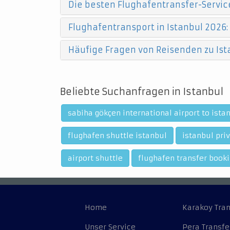
Die besten Flughafentransfer-Service
Flughafentransport in Istanbul 2026:
Häufige Fragen von Reisenden zu Ist
Beliebte Suchanfragen in Istanbul
sabiha gökçen international airport to ista
flughafen shuttle istanbul
istanbul priv
airport shuttle
flughafen transfer book
Home
Karakoy Tran
Unser Service
Pera Transfe