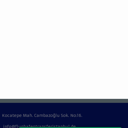
Kocatepe Mah. Cambazoğlu Sok. No:16.
info@flughafentransferistanbul.de