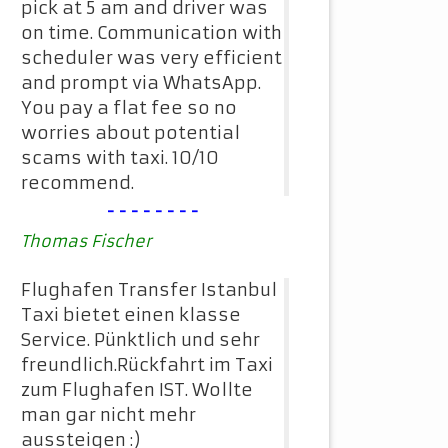
pick at 5 am and driver was
on time. Communication with
scheduler was very efficient
and prompt via WhatsApp.
You pay a flat fee so no
worries about potential
scams with taxi. 10/10
recommend.
--------
Thomas Fischer
Flughafen Transfer Istanbul
Taxi bietet einen klasse
Service. Pünktlich und sehr
freundlich.Rückfahrt im Taxi
zum Flughafen IST. Wollte
man gar nicht mehr
aussteigen :)