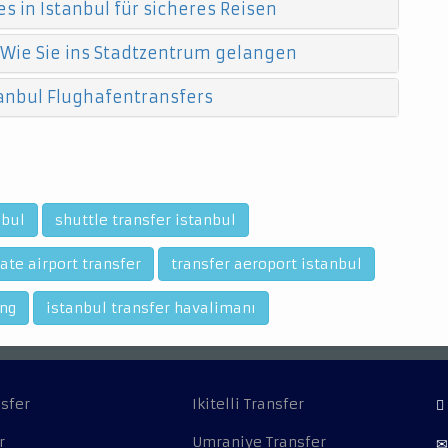
s in Istanbul für sicheres Reisen
 Wie Sie ins Stadtzentrum gelangen
anbul Flughafentransfers
nbul
shuttle transfer istanbul
ate airport transfer
transfer aeroport istanbul
ing
istanbul transfer havalimanı
sfer
Ikitelli Transfer
r
Umraniye Transfer