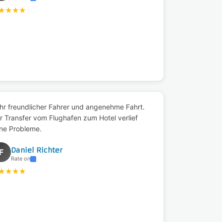
★
★
★
★
hr freundlicher Fahrer und angenehme Fahrt.
r Transfer vom Flughafen zum Hotel verlief
ne Probleme.
Daniel Richter
F
Rate on
★
★
★
★