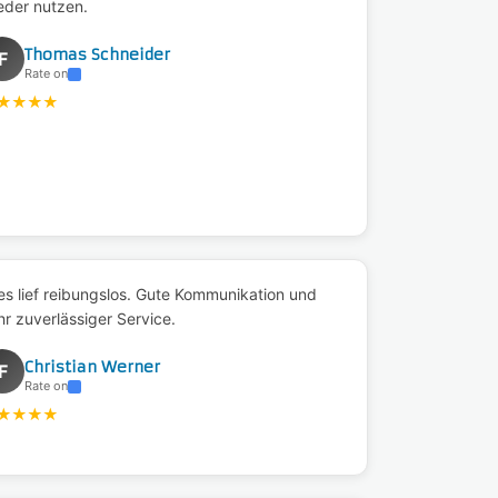
eder nutzen.
Thomas Schneider
F
Rate on
★
★
★
★
les lief reibungslos. Gute Kommunikation und
hr zuverlässiger Service.
Christian Werner
F
Rate on
★
★
★
★