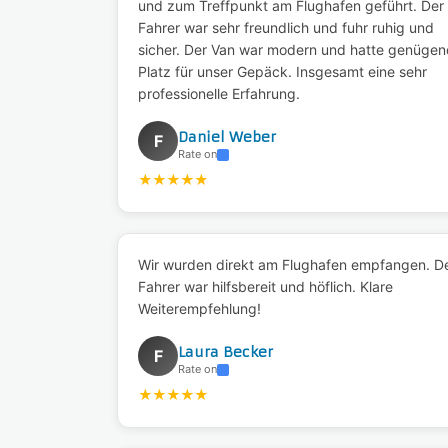
und zum Treffpunkt am Flughafen geführt. Der
Fahrer war sehr freundlich und fuhr ruhig und
sicher. Der Van war modern und hatte genügen
Platz für unser Gepäck. Insgesamt eine sehr
professionelle Erfahrung.
Daniel Weber
F
Rate on
★
★
★
★
★
Wir wurden direkt am Flughafen empfangen. D
Fahrer war hilfsbereit und höflich. Klare
Weiterempfehlung!
Laura Becker
F
Rate on
★
★
★
★
★