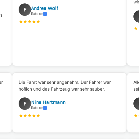
wi
Andrea Wolf
F
Rate on
d
★
★
★
★
★
★
er
Die Fahrt war sehr angenehm. Der Fahrer war
Al
höflich und das Fahrzeug war sehr sauber.
se
Nina Hartmann
F
Rate on
★
★
★
★
★
★