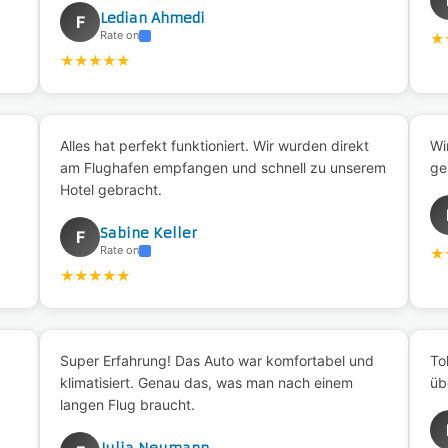
Ledian Ahmedi
F
Rate on
★
★
★
★
★
★
Alles hat perfekt funktioniert. Wir wurden direkt
Wi
am Flughafen empfangen und schnell zu unserem
ge
Hotel gebracht.
Sabine Keller
F
Rate on
★
★
★
★
★
★
Super Erfahrung! Das Auto war komfortabel und
To
klimatisiert. Genau das, was man nach einem
üb
langen Flug braucht.