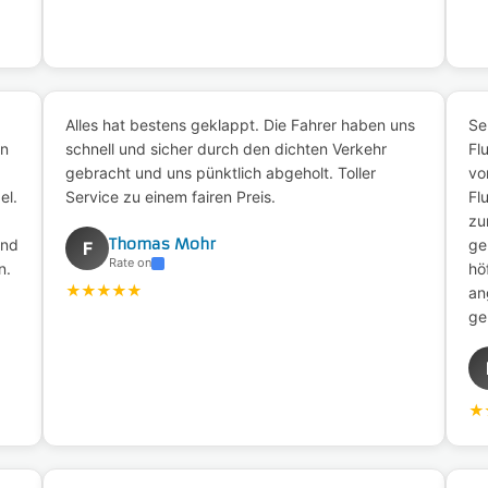
Alles hat bestens geklappt. Die Fahrer haben uns
Se
en
schnell und sicher durch den dichten Verkehr
Fl
gebracht und uns pünktlich abgeholt. Toller
vo
el.
Service zu einem fairen Preis.
Fl
zu
Thomas Mohr
und
ge
F
Rate on
n.
hö
★
★
★
★
★
an
ge
★