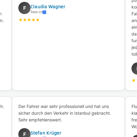
pü
Claudia Wagner
ko
F
Rate on
n
Fa
★
★
★
★
★
n.
an
ei
da
fu
je
to
★
h.
Der Fahrer war sehr professionell und hat uns
Fl
sicher durch den Verkehr in Istanbul gebracht.
kl
Sehr empfehlenswert.
fr
Wo
Stefan Krüger
F