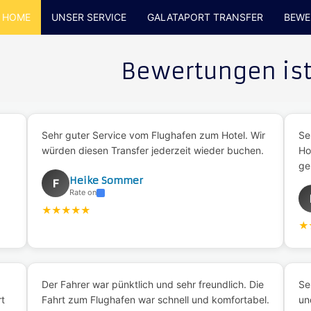
HOME
UNSER SERVICE
GALATAPORT TRANSFER
BEWE
Bewertungen ist
Sehr guter Service vom Flughafen zum Hotel. Wir
Se
würden diesen Transfer jederzeit wieder buchen.
Ho
ge
Heike Sommer
F
Rate on
★
★
★
★
★
★
Der Fahrer war pünktlich und sehr freundlich. Die
Se
rt
Fahrt zum Flughafen war schnell und komfortabel.
un