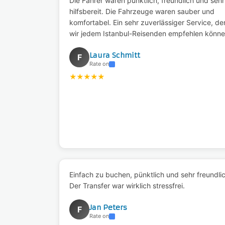
Die Fahrer waren pünktlich, freundlich und sehr
hilfsbereit. Die Fahrzeuge waren sauber und
komfortabel. Ein sehr zuverlässiger Service, de
wir jedem Istanbul-Reisenden empfehlen könne
Laura Schmitt
F
Rate on
★
★
★
★
★
Einfach zu buchen, pünktlich und sehr freundlic
Der Transfer war wirklich stressfrei.
Jan Peters
F
Rate on