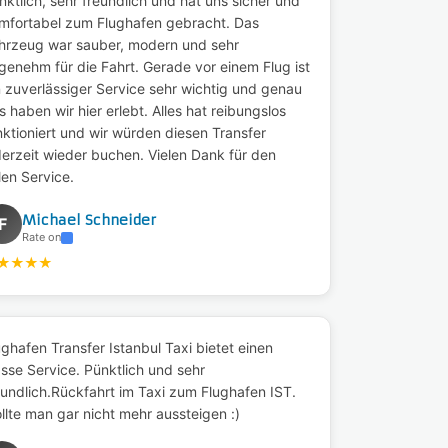
nktlich, sehr freundlich und hat uns sicher und
mfortabel zum Flughafen gebracht. Das
hrzeug war sauber, modern und sehr
genehm für die Fahrt. Gerade vor einem Flug ist
n zuverlässiger Service sehr wichtig und genau
s haben wir hier erlebt. Alles hat reibungslos
nktioniert und wir würden diesen Transfer
derzeit wieder buchen. Vielen Dank für den
llen Service.
Michael Schneider
F
Rate on
★
★
★
★
ughafen Transfer Istanbul Taxi bietet einen
asse Service. Pünktlich und sehr
eundlich.Rückfahrt im Taxi zum Flughafen IST.
llte man gar nicht mehr aussteigen :)