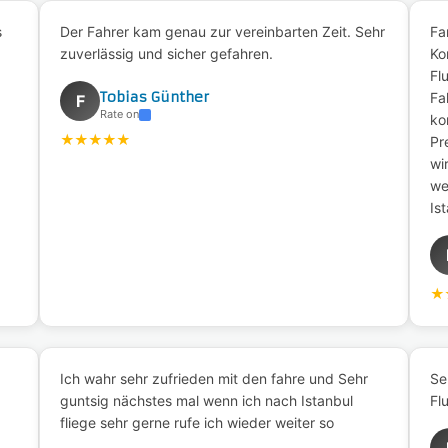
s
Der Fahrer kam genau zur vereinbarten Zeit. Sehr
Fa
zuverlässig und sicher gefahren.
Ko
Fl
Tobias Günther
Fa
F
Rate on
ko
★
★
★
★
★
Pr
wi
we
Is
★
Ich wahr sehr zufrieden mit den fahre und Sehr
Se
guntsig nächstes mal wenn ich nach Istanbul
Fl
fliege sehr gerne rufe ich wieder weiter so