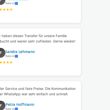
F
Rate on
★
★
★
★
r haben diesen Transfer für unsere Familie
bucht und waren sehr zufrieden. Gerne wieder!
Sandra Lehmann
F
Rate on
★
★
★
★
ller Service und faire Preise. Die Kommunikation
er WhatsApp war sehr einfach und schnell.
Petra Hoffmann
F
Rate on