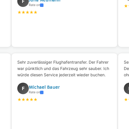
Julia Neumann
F
Rate on
★
★
★
★
★
★
Sehr zuverlässiger Flughafentransfer. Der Fahrer
Se
war pünktlich und das Fahrzeug sehr sauber. Ich
De
würde diesen Service jederzeit wieder buchen.
oh
Michael Bauer
F
Rate on
★
★
★
★
★
★