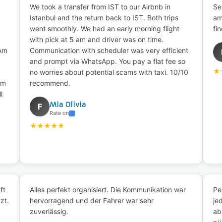
We took a transfer from IST to our Airbnb in
Se
Istanbul and the return back to IST. Both trips
am
went smoothly. We had an early morning flight
fi
with pick at 5 am and driver was on time.
 Am
Communication with scheduler was very efficient
and prompt via WhatsApp. You pay a flat fee so
★
no worries about potential scams with taxi. 10/10
um
recommend.
l
Mia Olivia
F
Rate on
★
★
★
★
★
ft
Alles perfekt organisiert. Die Kommunikation war
Pe
zt.
hervorragend und der Fahrer war sehr
je
zuverlässig.
ab