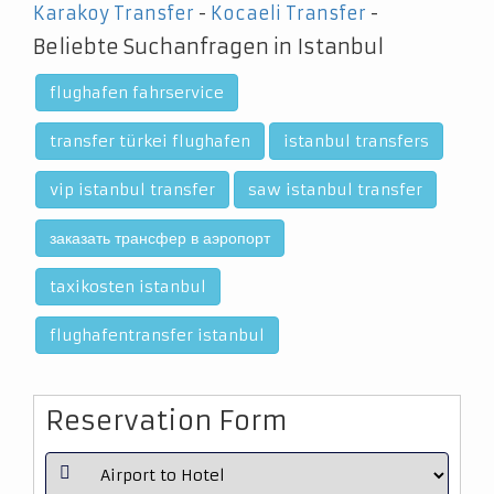
Karakoy Transfer
-
Kocaeli Transfer
-
Beliebte Suchanfragen in Istanbul
flughafen fahrservice
transfer türkei flughafen
istanbul transfers
vip istanbul transfer
saw istanbul transfer
заказать трансфер в аэропорт
taxikosten istanbul
flughafentransfer istanbul
Reservation Form