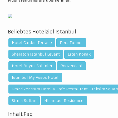
Flughafentransfers übernehmen.
Beliebtes Hotelziel Istanbul
Hotel Garden Terrace
Pera Tunnel
Sheraton Istanbul Levent
Erten Konak
Hotel Buyuk Sahinler
Roozendaal
Istanbul My Assos Hotel
Grand Zentrum Hotel & Cafe Restaurant - Taksim Squar
Sirma Sultan
Nisantasi Residence
Inhalt Faq