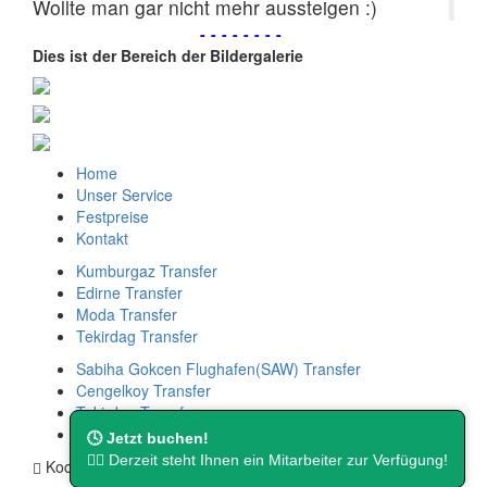
Wollte man gar nicht mehr aussteigen :)
--------
Dies ist der Bereich der Bildergalerie
Home
Unser Service
Festpreise
Kontakt
Kumburgaz Transfer
Edirne Transfer
Moda Transfer
Tekirdag Transfer
Sabiha Gokcen Flughafen(SAW) Transfer
Cengelkoy Transfer
Tekirdag Transfer
Ikitelli Transfer
🕓 Jetzt buchen!
👨‍⚖️ Derzeit steht Ihnen ein Mitarbeiter zur Verfügung!
Kocatepe Mah. Cambazoğlu Sok. No:16.