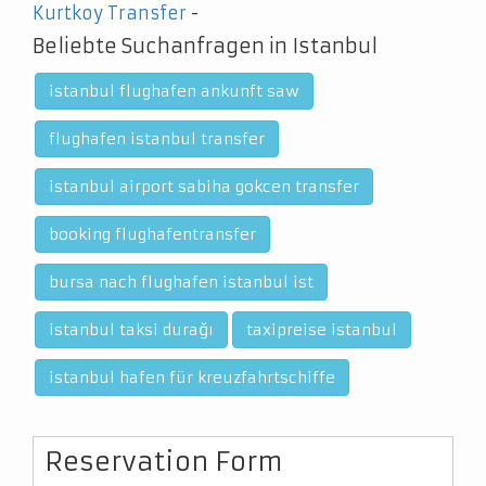
Kurtkoy Transfer
-
Beliebte Suchanfragen in Istanbul
istanbul flughafen ankunft saw
flughafen istanbul transfer
istanbul airport sabiha gokcen transfer
booking flughafentransfer
bursa nach flughafen istanbul ist
istanbul taksi durağı
taxipreise istanbul
istanbul hafen für kreuzfahrtschiffe
Reservation Form