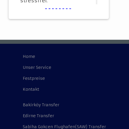
stressfrei.
--------
Home
Unser Service
Festpreise
Kontakt
Bakirköy Transfer
Edirne Transfer
Sabiha Gokcen Flughafen(SAW) Transfer