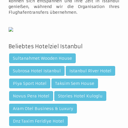
können sich entspannen und Ihre Zeit in Istanbul
genießen, während wir die Organisation Ihres
Flughafentransfers übernehmen.
Beliebtes Hotelziel Istanbul
Sultanahmet Wooden House
Subrosa Hotel Istanbul
Istanbul River Hotel
Piya Sport Hotel
Taksim Sem House
Novus Pera Hotel
Stories Hotel Kuloglu
Aram Otel Business & Luxury
Dnz Taxim Feridiye Hotel