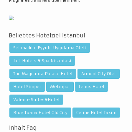
Flughafentransfers übernehmen.
Beliebtes Hotelziel Istanbul
Selahaddin Eyyubi Uygulama Oteli
Jaff Hotels & Spa Nisantasi
The Magnaura Palace Hotel
Armoni City Otel
Hotel Simper
Metropol
Lenus Hotel
Valente Suites&Hotel
Blue Tuana Hotel Old City
Celine Hotel Taxim
Inhalt Faq