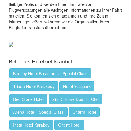
fleißige Profis und werden Ihnen im Falle von
Flugverspätungen alle wichtigen Informationen zu Ihrer Fahrt
mitteilen. Sie können sich entspannen und Ihre Zeit in
Istanbul genießen, während wir die Organisation Ihres
Flughafentransfers übernehmen.
Beliebtes Hotelziel Istanbul
Bentley Hotel Bosphorus - Special Class
Triada Hotel Karakoey
Hotel Yesilpark
Red Stone Hotel
Zin D Home Dudullu Otel
Arena Hotel - Special Class
Charm Hotel
Insta Hotel Karakoy
Orient Hotel