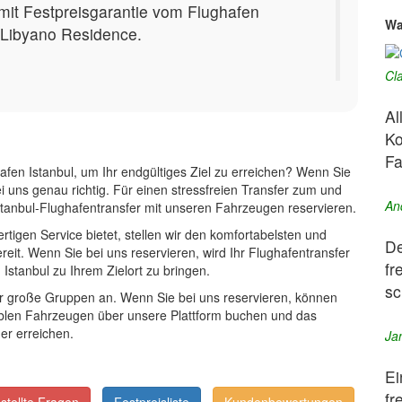
mit Festpreisgarantie vom Flughafen
Wa
 Libyano Residence.
Cl
Al
Ko
Fa
afen Istanbul, um Ihr endgültiges Ziel zu erreichen? Wenn Sie
i uns genau richtig. Für einen stressfreien Transfer zum und
An
stanbul-Flughafentransfer mit unseren Fahrzeugen reservieren.
rtigen Service bietet, stellen wir den komfortabelsten und
De
reit. Wenn Sie bei uns reservieren, wird Ihr Flughafentransfer
fr
Istanbul zu Ihrem Zielort zu bringen.
sc
für große Gruppen an. Wenn Sie bei uns reservieren, können
ablen Fahrzeugen über unsere Plattform buchen und das
er erreichen.
Ja
Ei
fr
-
-