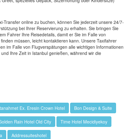
 Greet, spezielles Gepäck, Sitzerhöhung oder Kindersitze)
i-Transfer online zu buchen, können Sie jederzeit unsere 24/7-
tützung bei Ihrer Reservierung zu erhalten. Sie bringen Sie
em Fahrer Ihre Reisedetails, damit er Sie im Falle von
finden müssen, leicht kontaktieren kann. Unsere Taxifahrer
hnen im Falle von Flugverspätungen alle wichtigen Informationen
 und Ihre Zeit in Istanbul genießen, während wir die
ltanahmet Ex. Eresin Crown Hotel
Bon Design & Suite
Golden Rain Hotel Old City
Time Hotel Mecidiyekoy
ta
Addressuiteshotel