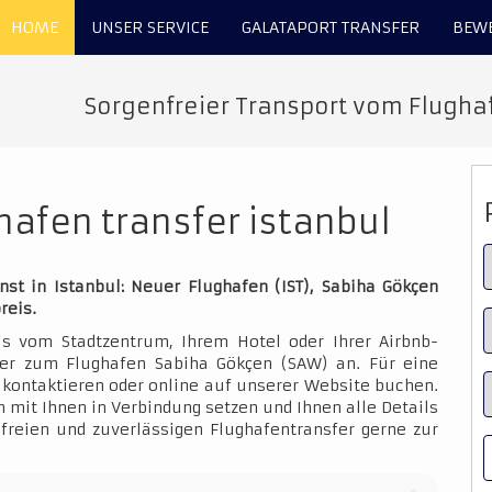
HOME
UNSER SERVICE
GALATAPORT TRANSFER
BEW
Sorgenfreier Transport vom Flughaf
ghafen transfer istanbul
nst in Istanbul: Neuer Flughafen (IST), Sabiha Gökçen
reis.
is vom Stadtzentrum, Ihrem Hotel oder Ihrer Airbnb-
der zum Flughafen Sabiha Gökçen (SAW) an. Für eine
kontaktieren oder online auf unserer Website buchen.
 mit Ihnen in Verbindung setzen und Ihnen alle Details
sfreien und zuverlässigen Flughafentransfer gerne zur