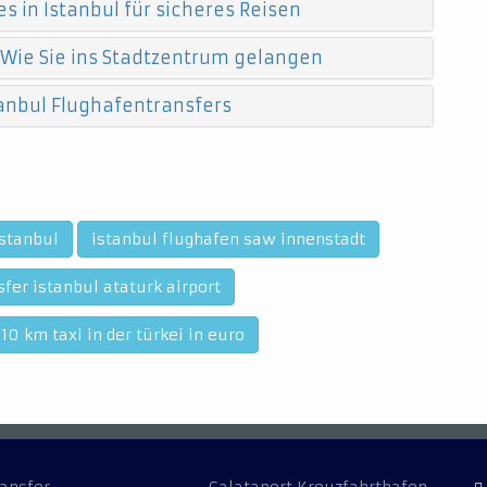
s in Istanbul für sicheres Reisen
 Wie Sie ins Stadtzentrum gelangen
anbul Flughafentransfers
istanbul
istanbul flughafen saw innenstadt
sfer istanbul ataturk airport
10 km taxi in der türkei in euro