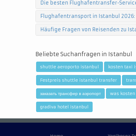
Die besten Flughafentransfer-Service
Flughafentransport in Istanbul 2026:
Häufige Fragen von Reisenden zu Ist
Beliebte Suchanfragen in Istanbul
shuttle aeroporto istanbul
kosten taxi 
Festpreis shuttle istanbul transfer
tran
заказать трансфер в аэропорт
was kosten 
gradiva hotel istanbul