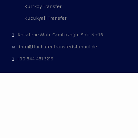
Kurtkoy Transfer
Kucukyali Transfer
Kocatepe Mah. Cambazoğlu Sok. No:16.
info@flughafentransferistanbul.de
+90 544 451 3219