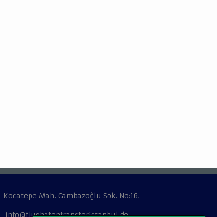
Kocatepe Mah. Cambazoğlu Sok. No:16.
info@flughafentransferistanbul.de