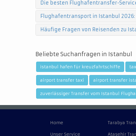
Die besten Flughafentransfer-Service
Flughafentransport in Istanbul 2026:
Häufige Fragen von Reisenden zu Ist
Beliebte Suchanfragen in Istanbul
istanbul hafen für kreuzfahrtschiffe
tax
airport transfer taxi
airport transfer is
zuverlässiger Transfer vom Istanbul Flugha
Home
Tarabya Tran
Unser Service
Ataşehir Tra