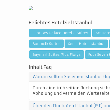
Beliebtes Hotelziel Istanbul
Fuat Bey Palace Hotel & Suites
Art Hote
Borancik Suites
Xenia Hotel Istanbul
Baymari Suites Plus Florya
Four Seven 
Inhalt Faq
Warum sollten Sie einen Istanbul Fl
Durch eine frühzeitige Buchung sicher
Abholung und vermeiden Wartezeite
Über den Flughafen Istanbul (IST) un