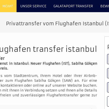
HOME
UNSER SERVICE
GALATAPORT TRANSFER
BEW
Privattransfer vom Flughafen Istanbul (
ughafen transfer istanbul
fer
nst in Istanbul: Neuer Flughafen (IST), Sabiha Gökçen
reis.
is vom Stadtzentrum, Ihrem Hotel oder Ihrer Airbnb-
der zum Flughafen Sabiha Gökçen (SAW) an. Für eine
kontaktieren oder online auf unserer Website buchen.
 mit Ihnen in Verbindung setzen und Ihnen alle Details
sfreien und zuverlässigen Flughafentransfer gerne zur