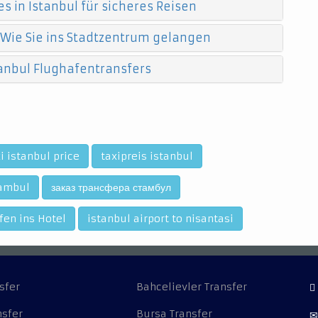
s in Istanbul für sicheres Reisen
 Wie Sie ins Stadtzentrum gelangen
anbul Flughafentransfers
i istanbul price
taxipreis istanbul
tambul
заказ трансфера стамбул
fen ins Hotel
istanbul airport to nisantasi
sfer
Bahcelievler Transfer
nsfer
Bursa Transfer