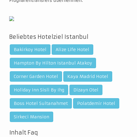
Flughafentransfers übernehmen.
Beliebtes Hotelziel Istanbul
Bakirkoy Hotel
Alize Life Hotel
Hampton By Hilton Istanbul Atakoy
Corner Garden Hotel
Kaya Madrid Hotel
Holiday Inn Sisli By Ihg
Dizayn Otel
Boss Hotel Sultanahmet
Polatdemir Hotel
Sirkeci Mansion
Inhalt Faq