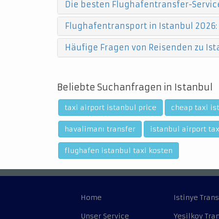
Die besten Flughafentransfer-Service
Flughafentransport in Istanbul 2026:
Häufige Fragen von Reisenden zu Ist
Beliebte Suchanfragen in Istanbul
taxi airport istanbul price
cheap taxi is
havalimanı transfer
istanbul airport tax
flughafen istanbul taxi kosten
Home
Istinye Trans
Unser Service
Yesilkoy Tra