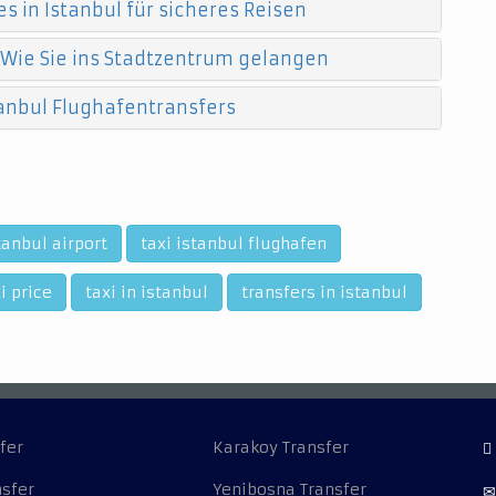
s in Istanbul für sicheres Reisen
 Wie Sie ins Stadtzentrum gelangen
anbul Flughafentransfers
tanbul airport
taxi istanbul flughafen
i price
taxi in istanbul
transfers in istanbul
fer
Karakoy Transfer
nsfer
Yenibosna Transfer