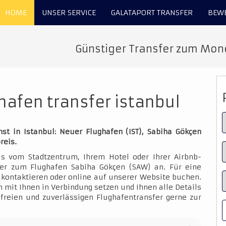
HOME
UNSER SERVICE
GALATAPORT TRANSFER
BEW
Günstiger Transfer zum Mone
hafen transfer istanbul
st in Istanbul: Neuer Flughafen (IST), Sabiha Gökçen
reis.
is vom Stadtzentrum, Ihrem Hotel oder Ihrer Airbnb-
der zum Flughafen Sabiha Gökçen (SAW) an. Für eine
kontaktieren oder online auf unserer Website buchen.
 mit Ihnen in Verbindung setzen und Ihnen alle Details
sfreien und zuverlässigen Flughafentransfer gerne zur