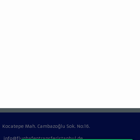
Kocatepe Mah. Cambazoğlu Sok. No:16.
info@flughafentransferistanbul.de