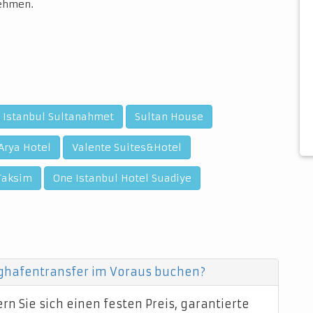
nehmen.
 Istanbul Sultanahmet
Sultan House
Arya Hotel
Valente Suites&Hotel
Taksim
One Istanbul Hotel Suadiye
ughafentransfer im Voraus buchen?
n Sie sich einen festen Preis, garantierte