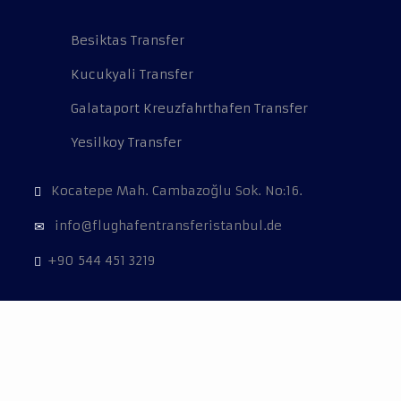
Besiktas Transfer
Kucukyali Transfer
Galataport Kreuzfahrthafen Transfer
Yesilkoy Transfer
Kocatepe Mah. Cambazoğlu Sok. No:16.
info@flughafentransferistanbul.de
+90 544 451 3219