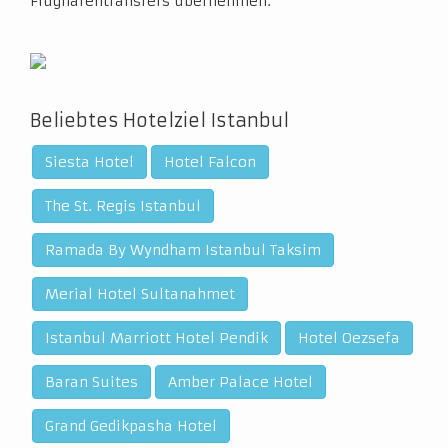
Flughafentransfers übernehmen.
Beliebtes Hotelziel Istanbul
Siesta Hotel
Hotel Falcon
The St. Regis Istanbul
Ramada By Wyndham Istanbul Taksim
Merial Hotel Sultanahmet
Istanbul Marriott Hotel Pendik
Hotel Oezsefa
Baran Suites
Amber Palace Hotel
Grand Gedikpasha Hotel