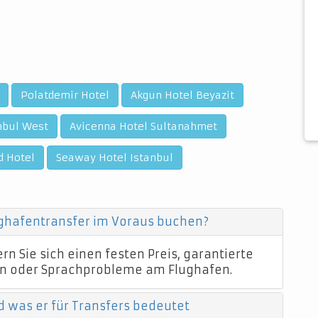
Polatdemir Hotel
Akgun Hotel Beyazit
nbul West
Avicenna Hotel Sultanahmet
 Hotel
Seaway Hotel Istanbul
ughafentransfer im Voraus buchen?
n Sie sich einen festen Preis, garantierte
n oder Sprachprobleme am Flughafen.
d was er für Transfers bedeutet