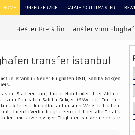
HOME
UNSER SERVICE
GALATAPORT TRANSFER
BEW
Bester Preis für Transfer vom Flughaf
ghafen transfer istanbul
r
nst in Istanbul: Neuer Flughafen (IST), Sabiha Gökçen
reis.
is vom Stadtzentrum, Ihrem Hotel oder Ihrer Airbnb-
der zum Flughafen Sabiha Gökçen (SAW) an. Für eine
kontaktieren oder online auf unserer Website buchen.
 mit Ihnen in Verbindung setzen und Ihnen alle Details
sfreien und zuverlässigen Flughafentransfer gerne zur