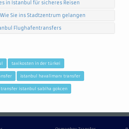
s in Istanbul für sicheres Reisen
 Wie Sie ins Stadtzentrum gelangen
anbul Flughafentransfers
ul
taxikosten in der türkei
ansfer
i̇stanbul havalimanı transfer
 transfer istanbul sabiha gokcen