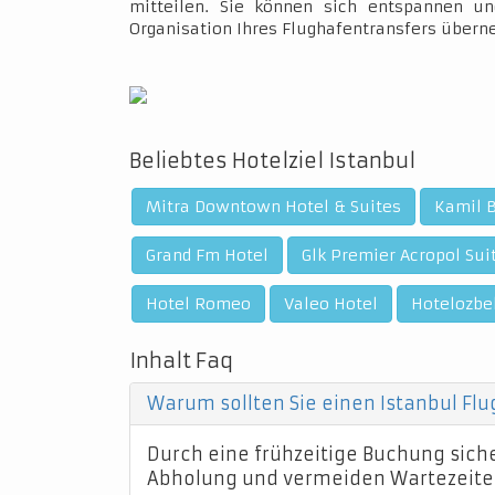
mitteilen. Sie können sich entspannen un
Organisation Ihres Flughafentransfers über
Beliebtes Hotelziel Istanbul
Mitra Downtown Hotel & Suites
Kamil B
Grand Fm Hotel
Glk Premier Acropol Sui
Hotel Romeo
Valeo Hotel
Hotelozbe
Inhalt Faq
Warum sollten Sie einen Istanbul Fl
Durch eine frühzeitige Buchung sicher
Abholung und vermeiden Wartezeite