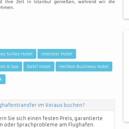
d Ihre Zeit in Istanbul genießen, während wir die
nehmen.
ey Suites Hotel
Interstar Hotel
tes & Spa
Babil Hotel
Helikon Business Hotel
k
ughafentransfer im Voraus buchen?
n Sie sich einen festen Preis, garantierte
n oder Sprachprobleme am Flughafen.