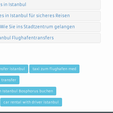
 in Istanbul
s in Istanbul für sicheres Reisen
 Wie Sie ins Stadtzentrum gelangen
anbul Flughafentransfers
nsfer istanbul
taxi zum flughafen med
 transfer
on Istanbul Bosphorus buchen
car rental with driver istanbul