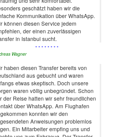
räumig und sehr komfortabel.
sonders geschätzt haben wir die
nfache Kommunikation über WhatsApp.
r können diesen Service jedem
pfehlen, der einen zuverlässigen
ansfer in Istanbul sucht.
--------
dreas Wagner
r haben diesen Transfer bereits von
utschland aus gebucht und waren
fangs etwas skeptisch. Doch unsere
rgen waren völlig unbegründet. Schon
r der Reise hatten wir sehr freundlichen
ntakt über WhatsApp. Am Flughafen
gekommen konnten wir den
gesendeten Anweisungen problemlos
lgen. Ein Mitarbeiter empfing uns und
achte uns zum Fahrzeug. Der Transfer