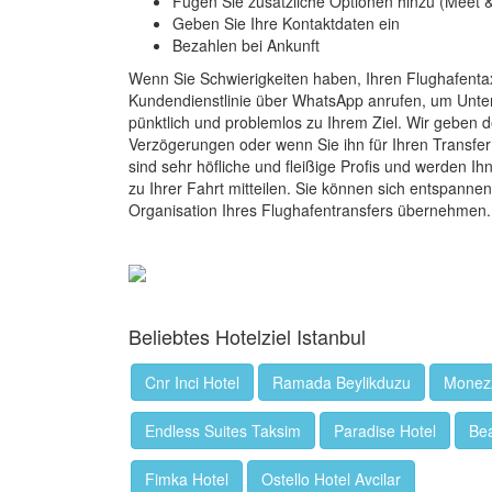
Fügen Sie zusätzliche Optionen hinzu (Meet &
Geben Sie Ihre Kontaktdaten ein
Bezahlen bei Ankunft
Wenn Sie Schwierigkeiten haben, Ihren Flughafentax
Kundendienstlinie über WhatsApp anrufen, um Unters
pünktlich und problemlos zu Ihrem Ziel. Wir geben d
Verzögerungen oder wenn Sie ihn für Ihren Transfer 
sind sehr höfliche und fleißige Profis und werden I
zu Ihrer Fahrt mitteilen. Sie können sich entspannen
Organisation Ihres Flughafentransfers übernehmen.
Beliebtes Hotelziel Istanbul
Cnr Inci Hotel
Ramada Beylikduzu
Monezz
Endless Suites Taksim
Paradise Hotel
Bea
Fimka Hotel
Ostello Hotel Avcilar