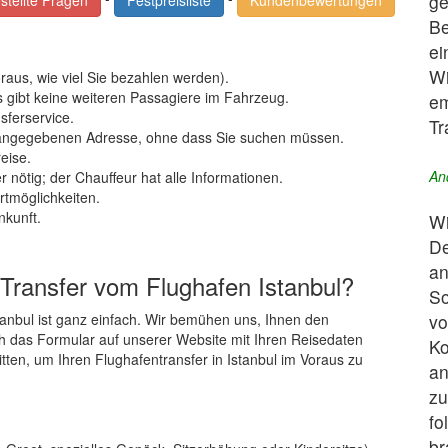
ge
stellte Fragen
Festpreisliste
Kundenbewertungen
Be
ei
Wi
raus, wie viel Sie bezahlen werden).
es gibt keine weiteren Passagiere im Fahrzeug.
em
sferservice.
Tr
r angegebenen Adresse, ohne dass Sie suchen müssen.
reise.
An
nötig; der Chauffeur hat alle Informationen.
tmöglichkeiten.
nkunft.
Wi
De
an
 Transfer vom Flughafen Istanbul?
So
vo
tanbul ist ganz einfach. Wir bemühen uns, Ihnen den
h das Formular auf unserer Website mit Ihren Reisedaten
Ko
tten, um Ihren Flughafentransfer in Istanbul im Voraus zu
an
zu
fo
br