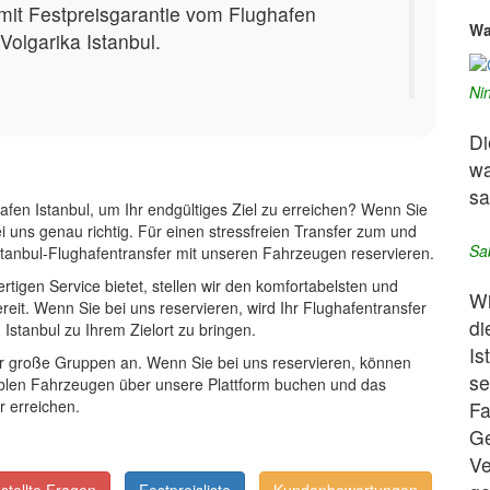
mit Festpreisgarantie vom Flughafen
Wa
olgarika Istanbul.
Ni
Di
wa
sa
afen Istanbul, um Ihr endgültiges Ziel zu erreichen? Wenn Sie
i uns genau richtig. Für einen stressfreien Transfer zum und
Sa
stanbul-Flughafentransfer mit unseren Fahrzeugen reservieren.
rtigen Service bietet, stellen wir den komfortabelsten und
Wi
reit. Wenn Sie bei uns reservieren, wird Ihr Flughafentransfer
di
Istanbul zu Ihrem Zielort zu bringen.
Is
für große Gruppen an. Wenn Sie bei uns reservieren, können
se
ablen Fahrzeugen über unsere Plattform buchen und das
r erreichen.
Fa
Ge
Ve
-
-