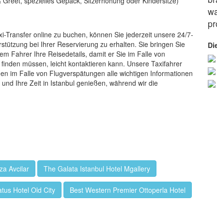
 Greet, spezielles Gepäck, Sitzerhöhung oder Kindersitze)
wa
pr
i-Transfer online zu buchen, können Sie jederzeit unsere 24/7-
tützung bei Ihrer Reservierung zu erhalten. Sie bringen Sie
Di
em Fahrer Ihre Reisedetails, damit er Sie im Falle von
finden müssen, leicht kontaktieren kann. Unsere Taxifahrer
hnen im Falle von Flugverspätungen alle wichtigen Informationen
 und Ihre Zeit in Istanbul genießen, während wir die
a Avcilar
The Galata Istanbul Hotel Mgallery
tus Hotel Old City
Best Western Premier Ottoperla Hotel