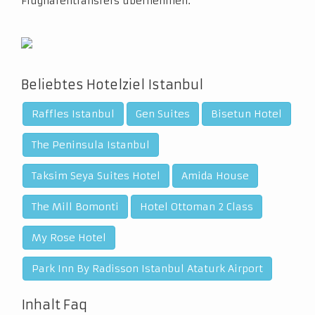
Flughafentransfers übernehmen.
Beliebtes Hotelziel Istanbul
Raffles Istanbul
Gen Suites
Bisetun Hotel
The Peninsula Istanbul
Taksim Seya Suites Hotel
Amida House
The Mill Bomonti
Hotel Ottoman 2 Class
My Rose Hotel
Park Inn By Radisson Istanbul Ataturk Airport
Inhalt Faq