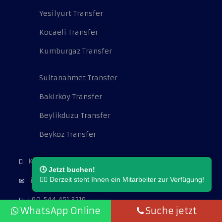
Yesilyurt Transfer
Kocaeli Transfer
Kumburgaz Transfer
Sultanahmet Transfer
Bakirköy Transfer
Beylikduzu Transfer
Beykoz Transfer
Kocatepe Mah. Cambazoğlu Sok. No:16.
🕓 Jetzt buchen!
👨‍⚖️ Derzeit steht Ihnen ein Mitarbeiter zur Verfügung!
info@flughafentransferistanbul.de
+90 544 451 3219
WhatsApp Online
Suche jetzt