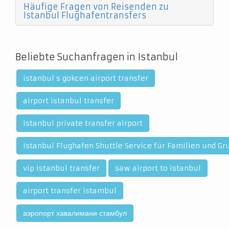
Häufige Fragen von Reisenden zu
Istanbul Flughafentransfers
Beliebte Suchanfragen in Istanbul
istanbul s gokcen airport transfer
airport istanbul transfer
istanbul private transfer airport
Istanbul Flughafen Shuttle Service für Familien und G
vip istanbul transfer
saw airport to istanbul
airport transfer istambul
аэропорт хавалимани стамбул