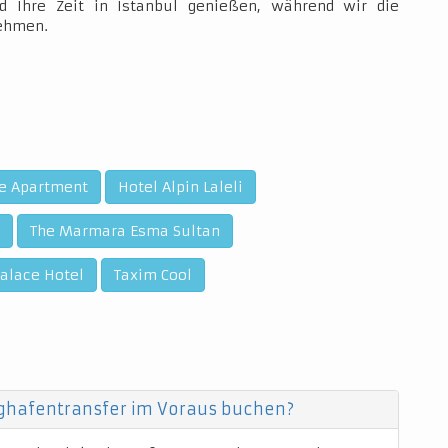
d Ihre Zeit in Istanbul genießen, während wir die
nehmen.
ue Apartment
Hotel Alpin Laleli
The Marmara Esma Sultan
Palace Hotel
Taxim Cool
ughafentransfer im Voraus buchen?