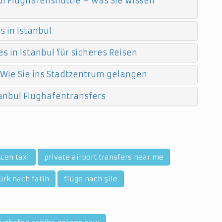
l Flughafenshuttle – was Sie wissen
 in Istanbul
s in Istanbul für sicheres Reisen
 Wie Sie ins Stadtzentrum gelangen
anbul Flughafentransfers
cen taxi
private airport transfers near me
ürk nach fatih
flüge nach şile