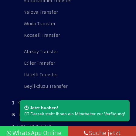
Sultanahmet Transfer
Yalova Transfer
Moda Transfer
Kocaeli Transfer
Ataköy Transfer
Etiler Transfer
Ikitelli Transfer
Beylikduzu Transfer
Kocatepe Mah. Cambazoğlu Sok. No:16.
🕓 Jetzt buchen!
👨‍⚖️ Derzeit steht Ihnen ein Mitarbeiter zur Verfügung!
info@flughafentransferistanbul.de
+90 544 451 3219
WhatsApp Online
Suche jetzt