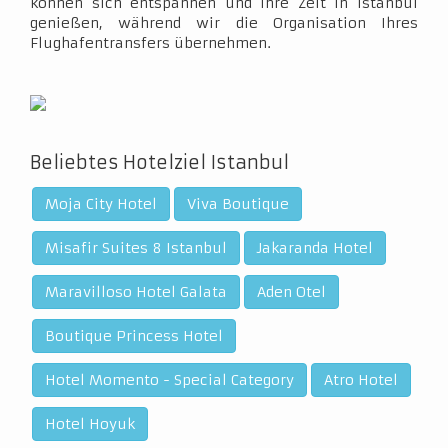
können sich entspannen und Ihre Zeit in Istanbul
genießen, während wir die Organisation Ihres
Flughafentransfers übernehmen.
Beliebtes Hotelziel Istanbul
Moja City Hotel
Viva Boutique
Misafir Suites 8 Istanbul
Jakaranda Hotel
Maravilloso Hotel Galata
Aden Otel
Boutique Princess Hotel
Hotel Momento - Special Category
Atro Hotel
Hotel Hoyuk