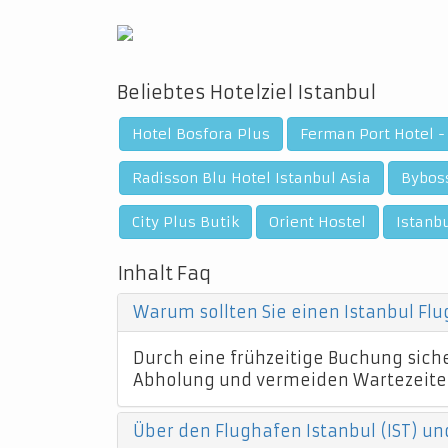
Beliebtes Hotelziel Istanbul
Hotel Bosfora Plus
Ferman Port Hotel -
Radisson Blu Hotel Istanbul Asia
Byboss
City Plus Butik
Orient Hostel
Istanb
Inhalt Faq
Warum sollten Sie einen Istanbul Fl
Durch eine frühzeitige Buchung sicher
Abholung und vermeiden Wartezeite
Über den Flughafen Istanbul (IST) un