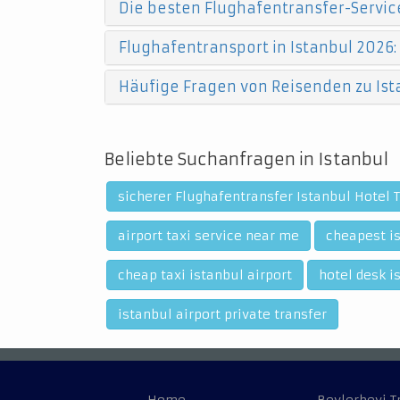
Die besten Flughafentransfer-Service
Flughafentransport in Istanbul 2026:
Häufige Fragen von Reisenden zu Ist
Beliebte Suchanfragen in Istanbul
sicherer Flughafentransfer Istanbul Hotel 
airport taxi service near me
cheapest is
cheap taxi istanbul airport
hotel desk i
istanbul airport private transfer