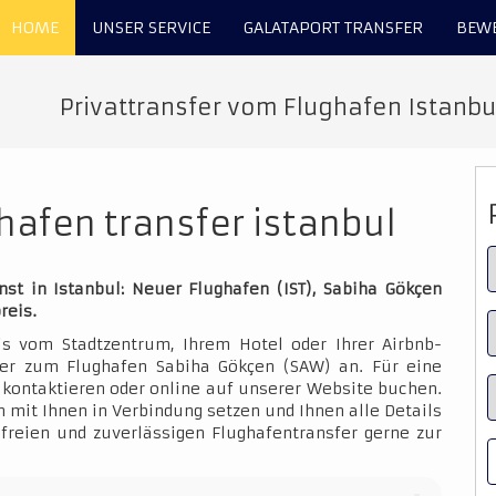
HOME
UNSER SERVICE
GALATAPORT TRANSFER
BEW
Privattransfer vom Flughafen Istanbul
hafen transfer istanbul
st in Istanbul: Neuer Flughafen (IST), Sabiha Gökçen
reis.
is vom Stadtzentrum, Ihrem Hotel oder Ihrer Airbnb-
der zum Flughafen Sabiha Gökçen (SAW) an. Für eine
kontaktieren oder online auf unserer Website buchen.
 mit Ihnen in Verbindung setzen und Ihnen alle Details
sfreien und zuverlässigen Flughafentransfer gerne zur