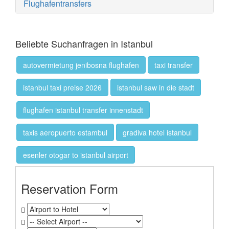
Flughafentransfers
Beliebte Suchanfragen in Istanbul
autovermietung jenibosna flughafen
taxi transfer
istanbul taxi preise 2026
istanbul saw in die stadt
flughafen istanbul transfer innenstadt
taxis aeropuerto estambul
gradiva hotel istanbul
esenler otogar to istanbul airport
Reservation Form