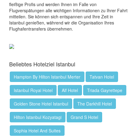
fleißige Profis und werden Ihnen im Falle von
Flugverspätungen alle wichtigen Informationen zu Ihrer Fahrt
mitteilen. Sie können sich entspannen und Ihre Zeit in
Istanbul genießen, während wir die Organisation Ihres
Flughafentransfers übernehmen.
Beliebtes Hotelziel Istanbul
Hampton By Hilton Istanbul Merter
Tatvan Hotel
Istanbul Royal Hotel
Alf Hotel
Triada Gayrettepe
Golden Stone Hotel Istanbul
The Darkhill Hotel
Hilton Istanbul Kozyatagi
Grand S Hotel
Sophia Hotel And Suites