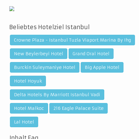
Beliebtes Hotelziel Istanbul
Crowne Plaza - Istanbul Tuzla Viaport Marina By Ihg
New Beylerbeyi Hotel
Grand Oral Hotel
Burckin Suleymaniye Hotel
Big Apple Hotel
Hotel Hoyuk
Delta Hotels By Marriott Istanbul Vadi
Hotel Malkoc
216 Eagle Palace Suite
Lal Hotel
Inhalt Faq