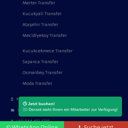
Merter Transfer
Kucukyali Transfer
Ataşehir Transfer
Mecidiyekoy Transfer
Kucukcekmece Transfer
Sapanca Transfer
Osmanbey Transfer
Moda Transfer
Kocatepe Mah. Cambazoğlu Sok. No:16.
🕓 Jetzt buchen!
👨‍⚖️ Derzeit steht Ihnen ein Mitarbeiter zur Verfügung!
info@flughafentransferistanbul.de
+90 544 451 3219
WhatsApp Online
Suche jetzt