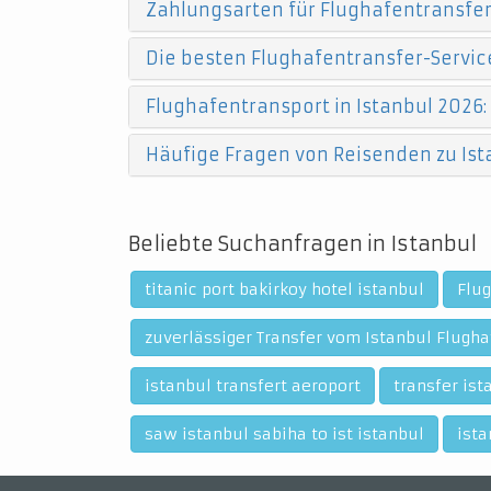
Zahlungsarten für Flughafentransfers
Die besten Flughafentransfer-Service
Flughafentransport in Istanbul 2026:
Häufige Fragen von Reisenden zu Ist
Beliebte Suchanfragen in Istanbul
titanic port bakirkoy hotel istanbul
Flug
zuverlässiger Transfer vom Istanbul Flugha
istanbul transfert aeroport
transfer is
saw istanbul sabiha to ist istanbul
ista