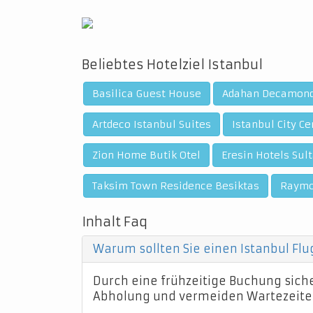
Beliebtes Hotelziel Istanbul
Basilica Guest House
Adahan Decamondo
Artdeco Istanbul Suites
Istanbul City Ce
Zion Home Butik Otel
Eresin Hotels Sul
Taksim Town Residence Besiktas
Raymo
Inhalt Faq
Warum sollten Sie einen Istanbul Fl
Durch eine frühzeitige Buchung sicher
Abholung und vermeiden Wartezeite