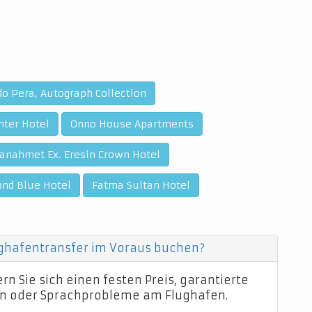
 Pera, Autograph Collection
nter Hotel
Onno House Apartments
tanahmet Ex. Eresin Crown Hotel
nd Blue Hotel
Fatma Sultan Hotel
ughafentransfer im Voraus buchen?
n Sie sich einen festen Preis, garantierte
n oder Sprachprobleme am Flughafen.