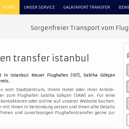
HOME
UNSER SERVICE
GALATAPORT TRANSFER
BEW
Sorgenfreier Transport vom Flu
n transfer istanbul
 in Istanbul: Neuer Flughafen (IST), Sabiha Gökçen
reis.
is vom Stadtzentrum, Ihrem Hotel oder Ihrer Airbnb-
der zum Flughafen Sabiha Gökçen (SAW) an. Für eine
kontaktieren oder online auf unserer Website buchen.
 mit Ihnen in Verbindung setzen und Ihnen alle Details
sfreien und zuverlässigen Flughafentransfer gerne zur