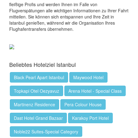
fleißige Profis und werden Ihnen im Falle von
Flugverspätungen alle wichtigen Informationen zu Ihrer Fahrt
mitteilen. Sie können sich entspannen und Ihre Zeit in
Istanbul genießen, während wir die Organisation Ihres
Flughafentransfers übernehmen.
Beliebtes Hotelziel Istanbul
Black Pearl Apart Istanbul
Maywood Hotel
Topkapi Otel Oezyavuz
Arena Hotel - Special Class
Martinenz Residence
Pera Colour House
Dast Hotel Grand Bazaar
Karakoy Port Hotel
Noble22 Suites-Special Category