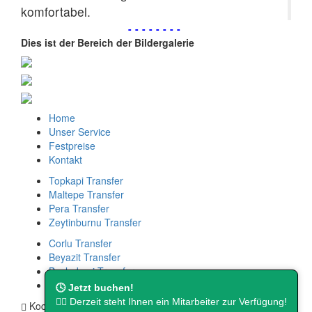
komfortabel.
--------
Dies ist der Bereich der Bildergalerie
Home
Unser Service
Festpreise
Kontakt
Topkapi Transfer
Maltepe Transfer
Pera Transfer
Zeytinburnu Transfer
Corlu Transfer
Beyazit Transfer
Beylerbeyi Transfer
Sariyer Transfer
🕓 Jetzt buchen!
👨‍⚖️ Derzeit steht Ihnen ein Mitarbeiter zur Verfügung!
Kocatepe Mah. Cambazoğlu Sok. No:16.