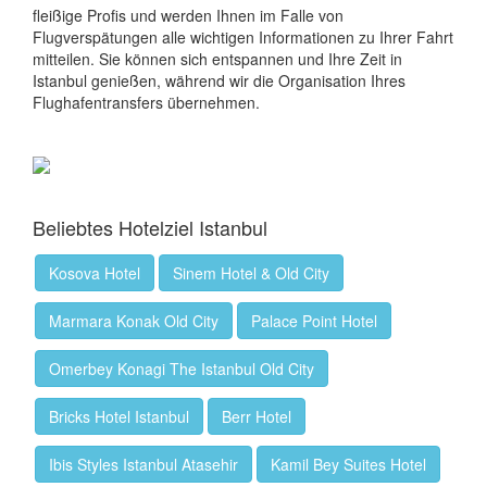
fleißige Profis und werden Ihnen im Falle von
Flugverspätungen alle wichtigen Informationen zu Ihrer Fahrt
mitteilen. Sie können sich entspannen und Ihre Zeit in
Istanbul genießen, während wir die Organisation Ihres
Flughafentransfers übernehmen.
Beliebtes Hotelziel Istanbul
Kosova Hotel
Sinem Hotel & Old City
Marmara Konak Old City
Palace Point Hotel
Omerbey Konagi The Istanbul Old City
Bricks Hotel Istanbul
Berr Hotel
Ibis Styles Istanbul Atasehir
Kamil Bey Suites Hotel