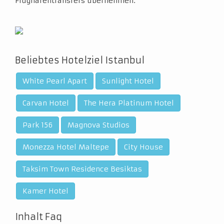
Flughafentransfers übernehmen.
Beliebtes Hotelziel Istanbul
White Pearl Apart
Sunlight Hotel
Carvan Hotel
The Hera Platinum Hotel
Park 156
Magnova Studios
Monezza Hotel Maltepe
City House
Taksim Town Residence Besiktas
Kamer Hotel
Inhalt Faq