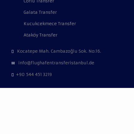
Corlu Transfer
Galata Transfer
Kucukcekmece Transfer
Ataköy Transfer
Kocatepe Mah. Cambazoğlu Sok. No:16.
info@flughafentransferistanbul.de
+90 544 451 3219