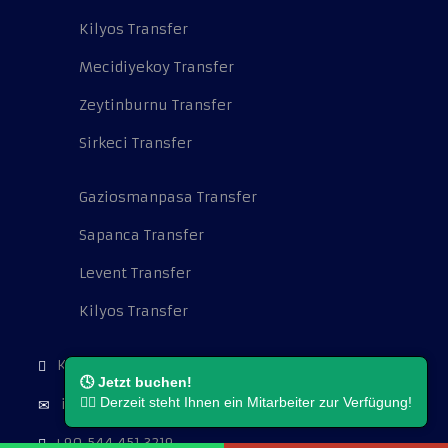
Kilyos Transfer
Mecidiyekoy Transfer
Zeytinburnu Transfer
Sirkeci Transfer
Gaziosmanpasa Transfer
Sapanca Transfer
Levent Transfer
Kilyos Transfer
Kocatepe Mah. Cambazoğlu Sok. No:16.
🕓 Jetzt buchen!
👨‍⚖️ Derzeit steht Ihnen ein Mitarbeiter zur Verfügung!
info@flughafentransferistanbul.de
+90 544 451 3219