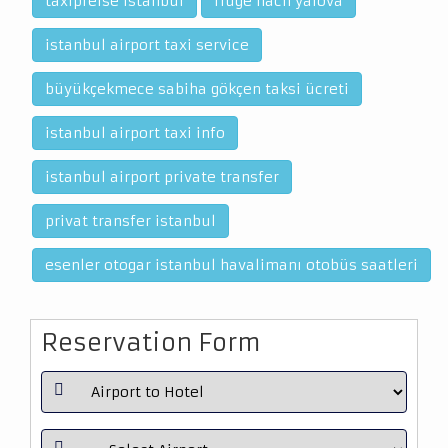
taxipreise istanbul
flüge nach yalova
istanbul airport taxi service
büyükçekmece sabiha gökçen taksi ücreti
istanbul airport taxi info
istanbul airport private transfer
privat transfer istanbul
esenler otogar istanbul havalimanı otobüs saatleri
Reservation Form