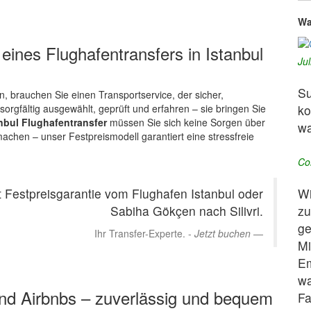
Wa
eines Flughafentransfers in Istanbul
Ju
Su
n, brauchen Sie einen Transportservice, der sicher,
ko
 sorgfältig ausgewählt, geprüft und erfahren – sie bringen Sie
nbul Flughafentransfer
müssen Sie sich keine Sorgen über
wa
chen – unser Festpreismodell garantiert eine stressfreie
Co
Wi
t Festpreisgarantie vom Flughafen Istanbul oder
zu
Sabiha Gökçen nach Silivri.
ge
Ihr Transfer-Experte. -
Jetzt buchen
Mi
Em
wa
und Airbnbs – zuverlässig und bequem
Fa