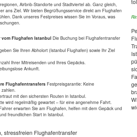
to
lregionen, Airbnb-Standorte und Stadtviertel ab. Ganz gleich,
er ans Ziel. Wir bieten Begrüßungsservice direkt am Flughafen
fühlen. Dank unseres Festpreises wissen Sie im Voraus, was
Ri
aschungen.
Pe
Fl
r vom Flughafen Istanbul
Die Buchung bei Flughafentransfer
Tr
eben Sie Ihren Abholort (Istanbul Flughafen) sowie Ihr Ziel
Is
pü
zahl Ihrer Mitreisenden und Ihres Gepäcks.
si
reibungslose Ankunft.
Fa
ge
ere Flughafentransfers
Festpreisgarantie: Keine
 zahlen.
br
ertraut mit den sichersten Routen in Istanbul.
Wi
e wird regelmäßig gewartet – für eine angenehme Fahrt.
wi
Fahrer erwarten Sie am Flughafen, helfen mit dem Gepäck und
nd freundlichen Start in Istanbul.
, stressfreien Flughafentransfer