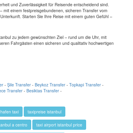
erheit und Zuverlässigkeit für Reisende entscheidend sind.
– mit einem festpreisgebundenen, sicheren Transfer vom
-Unterkunft. Starten Sie Ihre Reise mit einem guten Gefühl –
stanbul zu jedem gewünschten Ziel – rund um die Uhr, mit
nseren Fahrgästen einen sicheren und qualitativ hochwertigen
er
-
Şile Transfer
-
Beykoz Transfer
-
Topkapi Transfer
-
ce Transfer
-
Besiktas Transfer
-
ghafen taxi
taxipreise istanbul
tanbul a centro
taxi airport istanbul price