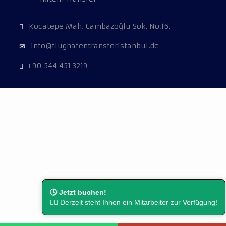
Kocatepe Mah. Cambazoğlu Sok. No:16.
info@flughafentransferistanbul.de
+90 544 451 3219
🕓 Jetzt buchen!
👨‍⚖️ Derzeit steht Ihnen ein Mitarbeiter zur Verfügung!