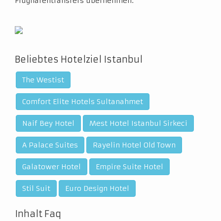
Flughafentransfers übernehmen.
Beliebtes Hotelziel Istanbul
The Westist
Comfort Elite Hotels Sultanahmet
Naif Bey Hotel
Mest Hotel Istanbul Sirkeci
A Palace Suites
Rayelin Hotel Old Town
Galatower Hotel
Empire Suite Hotel
Stil Suit
Euro Design Hotel
Inhalt Faq