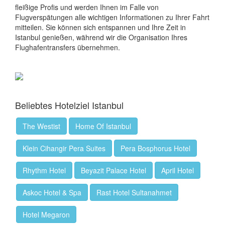
fleißige Profis und werden Ihnen im Falle von
Flugverspätungen alle wichtigen Informationen zu Ihrer Fahrt
mitteilen. Sie können sich entspannen und Ihre Zeit in
Istanbul genießen, während wir die Organisation Ihres
Flughafentransfers übernehmen.
Beliebtes Hotelziel Istanbul
The Westist
Home Of Istanbul
Klein Cihangir Pera Suites
Pera Bosphorus Hotel
Rhythm Hotel
Beyazit Palace Hotel
April Hotel
Askoc Hotel & Spa
Rast Hotel Sultanahmet
Hotel Megaron