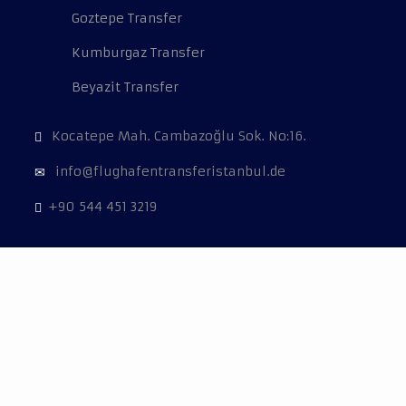
Goztepe Transfer
Kumburgaz Transfer
Beyazit Transfer
Kocatepe Mah. Cambazoğlu Sok. No:16.
info@flughafentransferistanbul.de
+90 544 451 3219