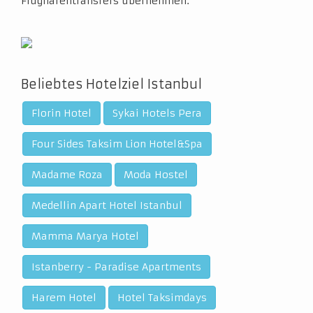
Flughafentransfers übernehmen.
Beliebtes Hotelziel Istanbul
Florin Hotel
Sykai Hotels Pera
Four Sides Taksim Lion Hotel&Spa
Madame Roza
Moda Hostel
Medellin Apart Hotel Istanbul
Mamma Marya Hotel
Istanberry - Paradise Apartments
Harem Hotel
Hotel Taksimdays