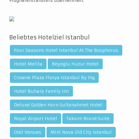
Flughafentransfers übernehmen.
Beliebtes Hotelziel Istanbul
Four Seasons Hotel Istanbul At The Bosphorus
Hotel Melita
Beyoglu Huzur Hotel
Crowne Plaza Florya Istanbul By Ihg
Hotel Buhara Family Inn
Deluxe Golden Horn Sultanahmet Hotel
Royal Airport Hotel
Taksim Brand Suite
Otel Venues
Mini Nova Old City Istanbul