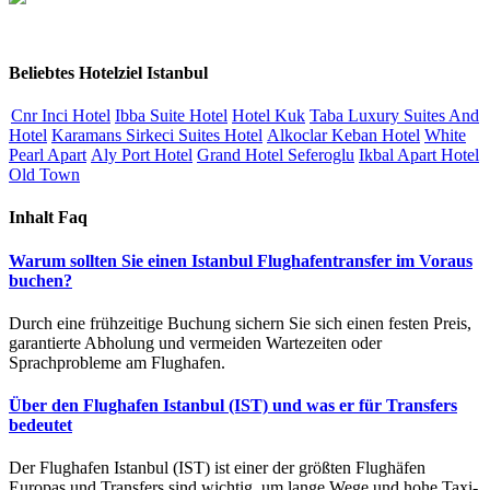
Beliebtes Hotelziel Istanbul
Cnr Inci Hotel
Ibba Suite Hotel
Hotel Kuk
Taba Luxury Suites And
Hotel
Karamans Sirkeci Suites Hotel
Alkoclar Keban Hotel
White
Pearl Apart
Aly Port Hotel
Grand Hotel Seferoglu
Ikbal Apart Hotel
Old Town
Inhalt Faq
Warum sollten Sie einen Istanbul Flughafentransfer im Voraus
buchen?
Durch eine frühzeitige Buchung sichern Sie sich einen festen Preis,
garantierte Abholung und vermeiden Wartezeiten oder
Sprachprobleme am Flughafen.
Über den Flughafen Istanbul (IST) und was er für Transfers
bedeutet
Der Flughafen Istanbul (IST) ist einer der größten Flughäfen
Europas und Transfers sind wichtig, um lange Wege und hohe Taxi-