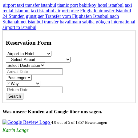
airport taxi transfer istanbul
titanic port bakirkoy hotel istanbul
taxi
rental istanbul
taxi istanbul airport price
Flughafentransfer Istanbul
24 Stunden
günstiger Transfer vom Flughafen Istanbul nach
Sultanahmet
istanbul transfer havalimanı
sabiha gökçen international
airport to istanbul
Reservation Form
Was unsere Kunden auf Google über uns sagen.
4.9 out of 5 of 1357 Bewertungen
Katrin Lange