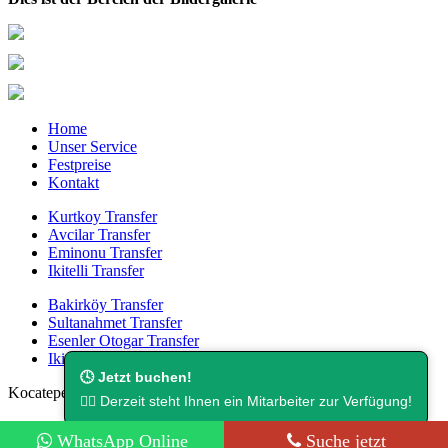
Home
Unser Service
Festpreise
Kontakt
Kurtkoy Transfer
Avcilar Transfer
Eminonu Transfer
Ikitelli Transfer
Bakirköy Transfer
Sultanahmet Transfer
Esenler Otogar Transfer
Ikitelli Transfer
🕓 Jetzt buchen!
Kocatepe Mah. Cambazoğlu Sok. No:16.
👨‍⚖️ Derzeit steht Ihnen ein Mitarbeiter zur Verfügung!
info@flughafentransferistanbul.de
WhatsApp Online
Suche jetzt