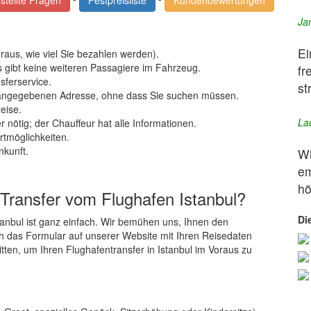
stellte Fragen
Festpreisliste
Kundenbewertungen
Ja
Ei
raus, wie viel Sie bezahlen werden).
es gibt keine weiteren Passagiere im Fahrzeug.
fr
sferservice.
st
r angegebenen Adresse, ohne dass Sie suchen müssen.
reise.
La
nötig; der Chauffeur hat alle Informationen.
tmöglichkeiten.
nkunft.
Wi
em
hö
 Transfer vom Flughafen Istanbul?
Di
tanbul ist ganz einfach. Wir bemühen uns, Ihnen den
h das Formular auf unserer Website mit Ihren Reisedaten
tten, um Ihren Flughafentransfer in Istanbul im Voraus zu