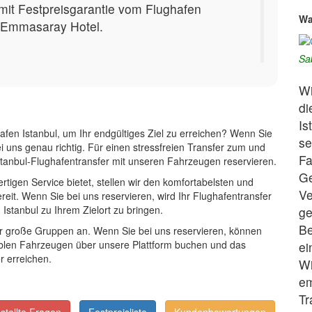
mit Festpreisgarantie vom Flughafen
Wa
 Emmasaray Hotel.
Sa
Wi
di
Is
afen Istanbul, um Ihr endgültiges Ziel zu erreichen? Wenn Sie
se
i uns genau richtig. Für einen stressfreien Transfer zum und
Fa
stanbul-Flughafentransfer mit unseren Fahrzeugen reservieren.
Ge
rtigen Service bietet, stellen wir den komfortabelsten und
Ve
reit. Wenn Sie bei uns reservieren, wird Ihr Flughafentransfer
Istanbul zu Ihrem Zielort zu bringen.
ge
Be
für große Gruppen an. Wenn Sie bei uns reservieren, können
ablen Fahrzeugen über unsere Plattform buchen und das
ei
 erreichen.
Wi
em
Tr
-
-