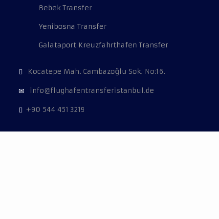
Bebek Transfer
Yenibosna Transfer
Galataport Kreuzfahrthafen Transfer
Kocatepe Mah. Cambazoğlu Sok. No:16.
info@flughafentransferistanbul.de
+90 544 451 3219