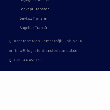
Topkapi Transfer
Beykoz Transfer
Bagcilar Transfer
Kocatepe Mah. Cambazoğlu Sok. No:16.
info@flughafentransferistanbul.de
+90 544 451 3219