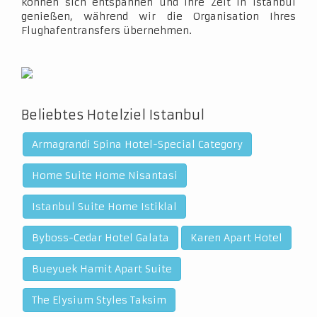
können sich entspannen und Ihre Zeit in Istanbul
genießen, während wir die Organisation Ihres
Flughafentransfers übernehmen.
Beliebtes Hotelziel Istanbul
Armagrandi Spina Hotel-Special Category
Home Suite Home Nisantasi
Istanbul Suite Home Istiklal
Byboss-Cedar Hotel Galata
Karen Apart Hotel
Bueyuek Hamit Apart Suite
The Elysium Styles Taksim