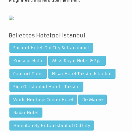
Flughafentransfers übernehmen.
Beliebtes Hotelziel Istanbul
Sadaret Hotel-Old City Sultanahmet
Konsept Halic
Miss Royal Hotel & Spa
Comfort Point
Hisar Hotel Taksim Istanbul
Sign Of Istanbul Hotel - Taksim
World Heritage Center Hotel
De Maree
Radar Hotel
Hampton By Hilton Istanbul Old City