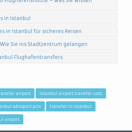
l Flughafenshuttle – was Sie wissen
 in Istanbul
s in Istanbul für sicheres Reisen
 Wie Sie ins Stadtzentrum gelangen
anbul Flughafentransfers
ransfer airport
istanbul airport transfer cost
tanbul aéroport prix
transfer in istanbul
ul airport