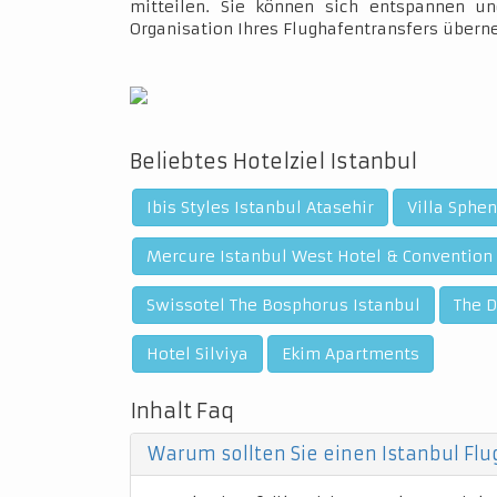
mitteilen. Sie können sich entspannen un
Organisation Ihres Flughafentransfers über
Beliebtes Hotelziel Istanbul
Ibis Styles Istanbul Atasehir
Villa Sphe
Mercure Istanbul West Hotel & Convention
Swissotel The Bosphorus Istanbul
The D
Hotel Silviya
Ekim Apartments
Inhalt Faq
Warum sollten Sie einen Istanbul Fl