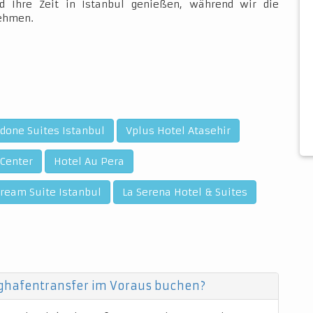
d Ihre Zeit in Istanbul genießen, während wir die
nehmen.
ndone Suites Istanbul
Vplus Hotel Atasehir
 Center
Hotel Au Pera
ream Suite Istanbul
La Serena Hotel & Suites
ughafentransfer im Voraus buchen?