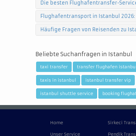
Die besten Flughafentransfer-Service
Flughafentransport in Istanbul 2026:
Häufige Fragen von Reisenden zu Ist
Beliebte Suchanfragen in Istanbul
taxi transfer
transfer flughafen istanb
taxis in istanbul
istanbul transfer vip
istanbul shuttle service
booking flugha
Home
Sirkeci Trans
Unser Service
Pendik Trans