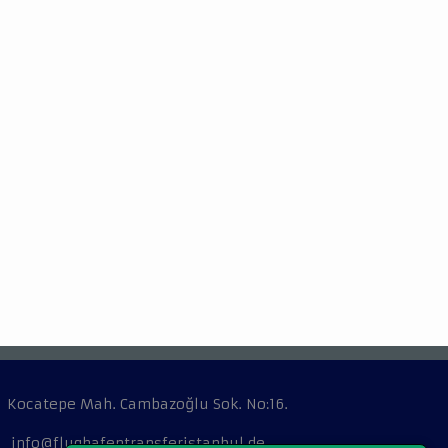
Kocatepe Mah. Cambazoğlu Sok. No:16.
info@flughafentransferistanbul.de