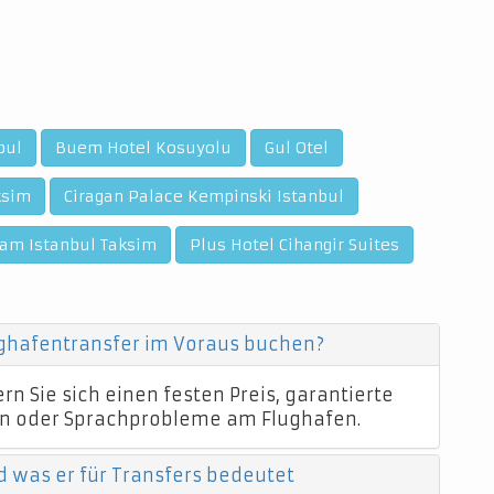
bul
Buem Hotel Kosuyolu
Gul Otel
ksim
Ciragan Palace Kempinski Istanbul
m Istanbul Taksim
Plus Hotel Cihangir Suites
ughafentransfer im Voraus buchen?
n Sie sich einen festen Preis, garantierte
n oder Sprachprobleme am Flughafen.
d was er für Transfers bedeutet