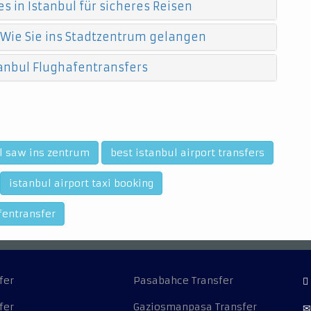
s in Istanbul für sicheres Reisen
 Wie Sie ins Stadtzentrum gelangen
anbul Flughafentransfers
ul saw ins zentrum
best istanbul airport transfers
istanbul airport taxi booking
fentransfer
fer
Pasabahce Transfer
fer
Gaziosmanpasa Transfer