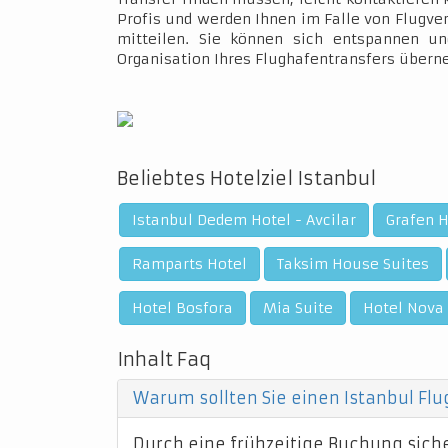
Profis und werden Ihnen im Falle von Flugve
mitteilen. Sie können sich entspannen un
Organisation Ihres Flughafentransfers über
Beliebtes Hotelziel Istanbul
Istanbul Dedem Hotel - Avcilar
Grafen 
Ramparts Hotel
Taksim House Suites
Hotel Bosfora
Mia Suite
Hotel Nova
Inhalt Faq
Warum sollten Sie einen Istanbul Fl
Durch eine frühzeitige Buchung sicher