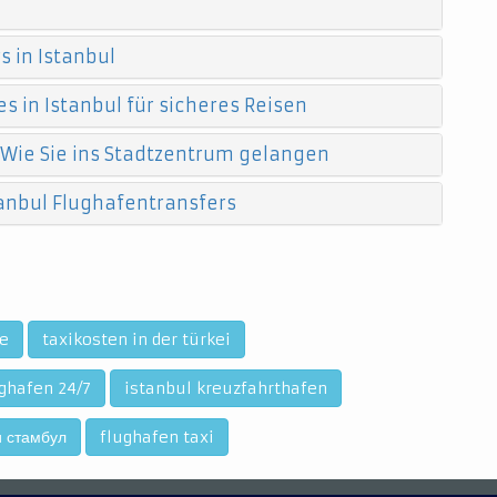
 in Istanbul
s in Istanbul für sicheres Reisen
 Wie Sie ins Stadtzentrum gelangen
anbul Flughafentransfers
le
taxikosten in der türkei
ughafen 24/7
istanbul kreuzfahrthafen
 стамбул
flughafen taxi