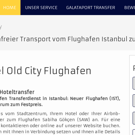
HOME
UNSER SERVICE
GALATAPORT TRANSFER
BEW
y
freier Transport vom Flughafen Istanbul zum
el Old City Flughafen
r Hoteltransfer
fen Transferdienst in Istanbul: Neuer Flughafen (IST),
trum zum Festpreis.
is vom Stadtzentrum, Ihrem Hotel oder Ihrer Airbnb-
der zum Flughafen Sabiha Gökçen (SAW) an. Für eine
kontaktieren oder online auf unserer Website buchen.
 mit Ihnen in Verbindung setzen und Ihnen alle Details