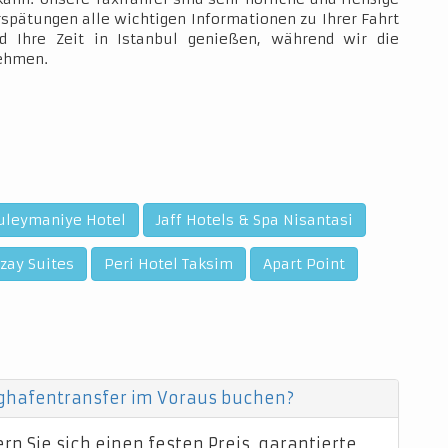
rspätungen alle wichtigen Informationen zu Ihrer Fahrt
d Ihre Zeit in Istanbul genießen, während wir die
nehmen.
uleymaniye Hotel
Jaff Hotels & Spa Nisantasi
zay Suites
Peri Hotel Taksim
Apart Point
ughafentransfer im Voraus buchen?
n Sie sich einen festen Preis, garantierte