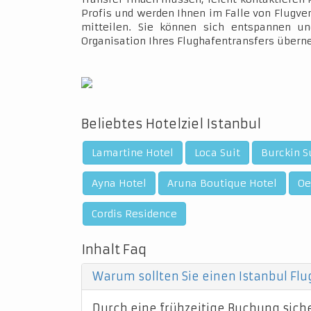
Profis und werden Ihnen im Falle von Flugve
mitteilen. Sie können sich entspannen un
Organisation Ihres Flughafentransfers über
Beliebtes Hotelziel Istanbul
Lamartine Hotel
Loca Suit
Burckin S
Ayna Hotel
Aruna Boutique Hotel
Oe
Cordis Residence
Inhalt Faq
Warum sollten Sie einen Istanbul Fl
Durch eine frühzeitige Buchung sicher