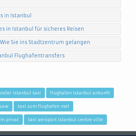
 in Istanbul
s in Istanbul für sicheres Reisen
 Wie Sie ins Stadtzentrum gelangen
anbul Flughafentransfers
nsfer istanbul taxi
flughafen istanbul ankunft
 saw
taxi zum flughafen mel
im privat
taxi aeroport istanbul centre ville