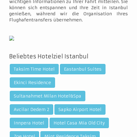
wichtigen Informationen zu Ihrer Fahrt mitteilen. Sie
können sich entspannen und Ihre Zeit in Istanbul
genießen, während wir die Organisation Ihres
Flughafentransfers übernehmen.
Beliebtes Hotelziel Istanbul
Taksim Time Hotel
Eastanbul Suites
Ekinci Residence
Sultanahmet Milan Hotel&Spa
Avcilar Dedem 2
Sapko Airport Hotel
Innpera Hotel
Hotel Casa Mia Old City
Zoe Hotel
Mint Residence Taksim